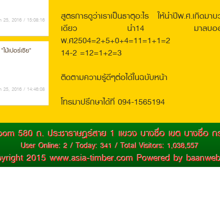
สูตรการดูว่าเราเป็นธาตุอะไร ให้นำปีพ.ศ.เกิดมาบวก
 25, 2016 / 15:08:16
เดียว นำ14 มาลบออกจากเลขที่ได้
พ.ศ2504=2+5+0+4=11=1+1=2
 "ไม้เปอร์เซีย"
14-2 =12=1+2=3
ติดตามความรู้ดีๆต่อได้ในฉบับหน้า
 25, 2016 / 14:46:08
โทรมาปรึกษาได้ที่ 094-1565194
 "ไม้แดง"
 room 580 ถ. ประชาราษฎร์สาย 1 เเขวง บางซื่อ เขต บางซื่อ
User Online: 2 / Today: 341 / Total Visitors: 1,038,557
yright 2015 www.asia-timber.com Powered by
baanweb
 25, 2016 / 14:37:51
หมาะกับการใช้งาน