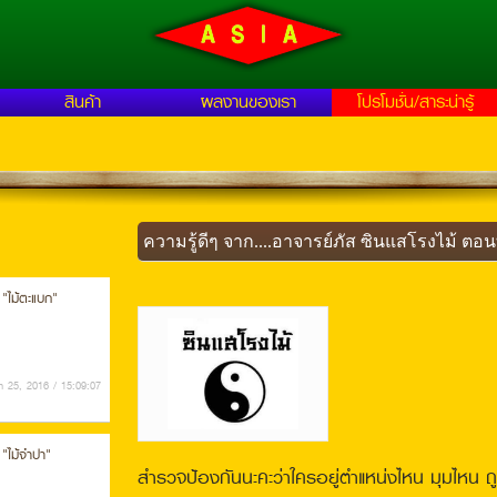
สินค้า
ผลงานของเรา
โปรโมชั่น/สาระน่ารู้
ความรู้ดีๆ จาก....อาจารย์ภัส ซินแสโรงไม้ ตอนท
ง "ไม้ตะแบก"
 25, 2016 / 15:09:07
 "ไม้จำปา"
สำรวจป้องกันนะคะว่าใครอยู่ตำแหน่งไหน มุมไหน ถ